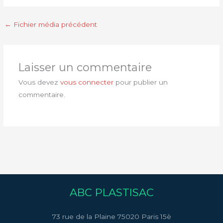
←
Fichier média précédent
Laisser un commentaire
Vous devez
vous connecter
pour publier un
commentaire.
ABC PLASTISAC
73 rue de la Plaine 75020 Paris 15è